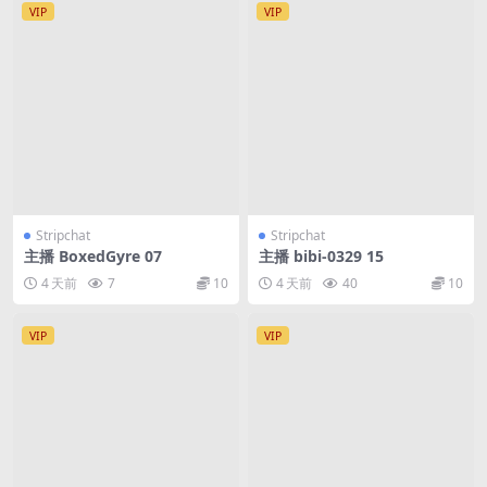
VIP
VIP
Stripchat
Stripchat
主播 BoxedGyre 07
主播 bibi-0329 15
4 天前
7
10
4 天前
40
10
VIP
VIP